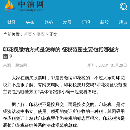
财经
头条
趋势
发展
研报
新股
观点
当前位置：
首页
>
供应
> 正文
印花税缴纳方式是怎样的 征税范围主要包括哪些方
面？
来源：股城网
时间：2023年01月29日
大家在购买
股票
时，都是要缴纳印花税的，不过大家对印花
税并不是很了解。有网友询问，印花税按月交吗?印花税征税范围
主要包括哪些方面?具体情况跟小编一起去看看吧。
据了解，印花税不是按月交，而是按次交的。印花税，是对
经济活动中书立、使用、领受的凭证所征收的一种税，其因采用
在应税凭证上粘贴印花税票作为完税的标志而得名。印花税法是
调整印花税征纳关系的法律规范的总称。